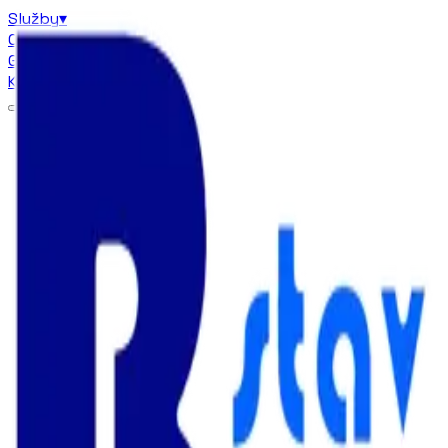
Služby
▾
Certifikáty
Galéria
▾
Kontakt