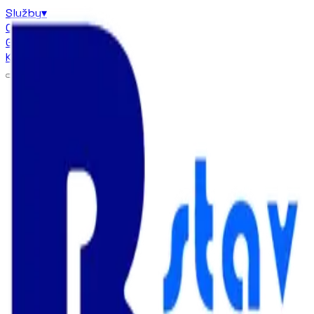
Služby
▾
Certifikáty
Galéria
▾
Kontakt