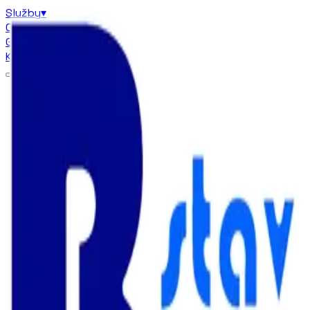
Služby
▾
Certifikáty
Galéria
▾
Kontakt